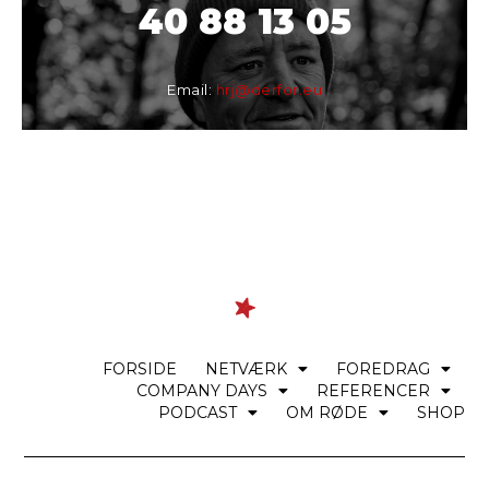
40 88 13 05
Email:
hrj@derfor.eu
FORSIDE
NETVÆRK
FOREDRAG
COMPANY DAYS
REFERENCER
PODCAST
OM RØDE
SHOP